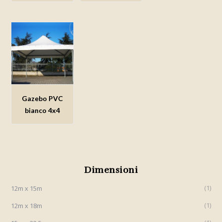
dei
dei
dei
desideri
desideri
desideri
Gazebo PVC
Aggiungi
bianco 4x4
alla lista
dei
desideri
Dimensioni
1
12m x 15m
1
12m x 18m