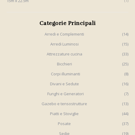
1
15m x 22.5m
Categorie Principali
Arredi e Complementi
(14)
Arredi Luminosi
(15)
Attrezzature cucina
(33)
Bicchieri
(25)
Corpi illuminanti
(8)
Divani e Sedute
(16)
Funghi e Generatori
(7)
Gazebo e tensostrutture
(13)
Piatti e Stoviglie
(44)
Posate
(37)
Sedie
(19)