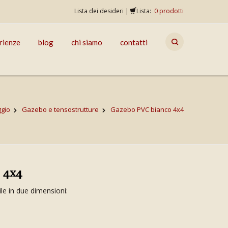
Lista dei desideri
|
Lista:
0
prodotti
rienze
blog
chi siamo
contatti
ggio
Gazebo e tensostrutture
Gazebo PVC bianco 4x4
 4x4
le in due dimensioni: