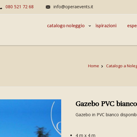
080 521 72 68
info@operaevents.it
catalogo noleggio
ispirazioni
espe
Home
Catalogo a Nole
Gazebo PVC bianco
Gazebo in PVC bianco disponibi
4 m x 4 m