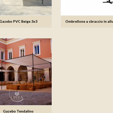
Gazebo PVC Beige 3x3
Ombrellone a sbraccio in all
giungi alla lista dei desideri
Aggiungi alla lista dei des
Gazebo Tendalino
giungi alla lista dei desideri