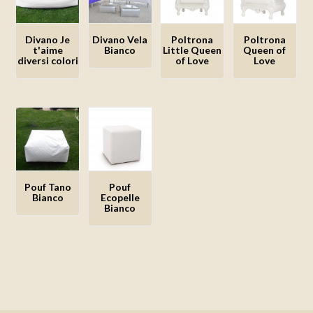
desideri
desideri
desideri
desideri
Divano Je
Divano Vela
Poltrona
Poltrona
t'aime
Bianco
Little Queen
Queen of
diversi colori
of Love
Love
Aggiungi
Aggiungi
Aggiungi
Aggiungi
alla lista
alla lista
alla lista
alla lista
dei
dei
dei
dei
desideri
desideri
desideri
desideri
Pouf Tano
Pouf
Bianco
Ecopelle
Bianco
Aggiungi
Aggiungi
alla lista
alla lista
dei
dei