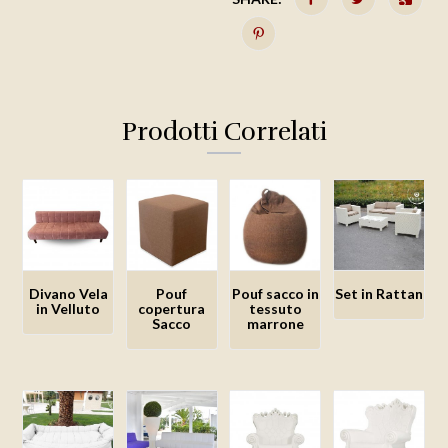
Prodotti Correlati
Divano Vela
Pouf
Pouf sacco in
Set in Rattan
in Velluto
copertura
tessuto
Sacco
marrone
Aggiungi
Aggiungi
Aggiungi
Aggiungi
alla lista
alla lista
alla lista
alla lista
dei
dei
dei
dei