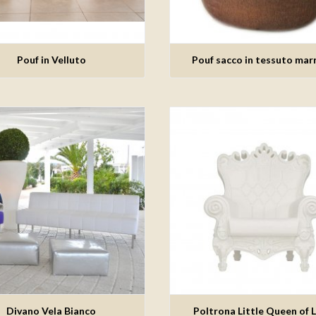
Pouf in Velluto
Pouf sacco in tessuto mar
giungi alla lista dei desideri
Aggiungi alla lista dei des
Divano Vela Bianco
Poltrona Little Queen of 
giungi alla lista dei desideri
Aggiungi alla lista dei des