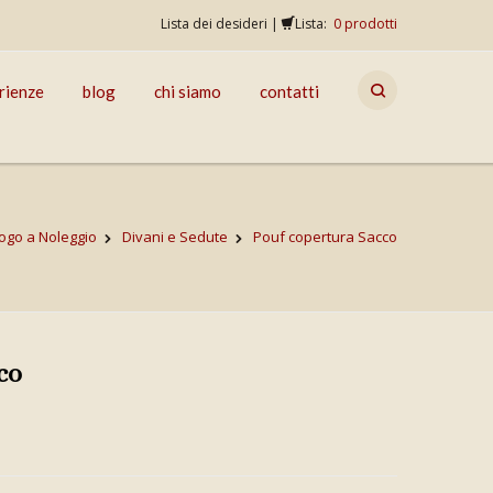
Lista dei desideri
|
Lista:
0
prodotti
rienze
blog
chi siamo
contatti
ogo a Noleggio
Divani e Sedute
Pouf copertura Sacco
co