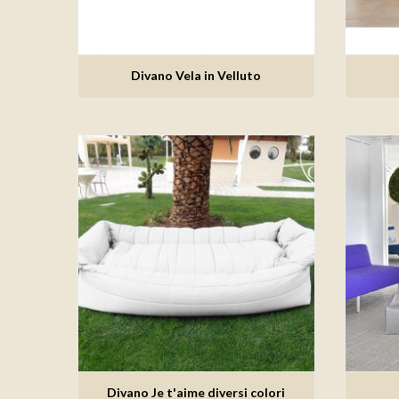
Divano Vela in Velluto
Aggiungi alla lista dei desideri
Ag
Divano Je t'aime diversi colori
Aggiungi alla lista dei desideri
Ag